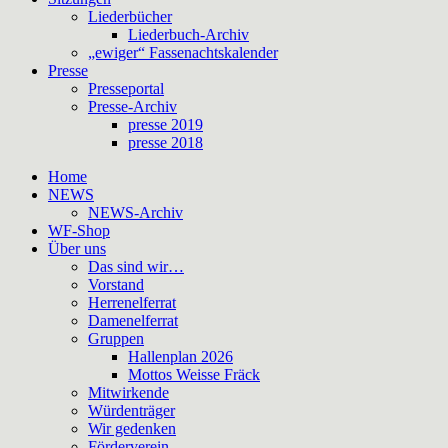
Liederbücher
Liederbuch-Archiv
„ewiger“ Fassenachtskalender
Presse
Presseportal
Presse-Archiv
presse 2019
presse 2018
Home
NEWS
NEWS-Archiv
WF-Shop
Über uns
Das sind wir…
Vorstand
Herrenelferrat
Damenelferrat
Gruppen
Hallenplan 2026
Mottos Weisse Fräck
Mitwirkende
Würdenträger
Wir gedenken
Förderverein