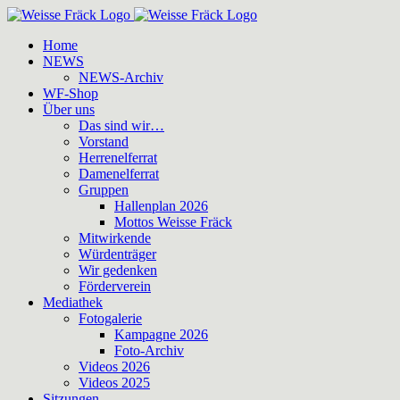
Zum
Inhalt
Home
springen
NEWS
NEWS-Archiv
WF-Shop
Über uns
Das sind wir…
Vorstand
Herrenelferrat
Damenelferrat
Gruppen
Hallenplan 2026
Mottos Weisse Fräck
Mitwirkende
Würdenträger
Wir gedenken
Förderverein
Mediathek
Fotogalerie
Kampagne 2026
Foto-Archiv
Videos 2026
Videos 2025
Sitzungen