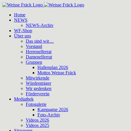
Zum
Inhalt
Home
springen
NEWS
NEWS-Archiv
WF-Shop
Über uns
Das sind wir…
Vorstand
Herrenelferrat
Damenelferrat
Gruppen
Hallenplan 2026
Mottos Weisse Fräck
Mitwirkende
Würdenträger
Wir gedenken
Förderverein
Mediathek
Fotogalerie
Kampagne 2026
Foto-Archiv
Videos 2026
Videos 2025
Sitzungen