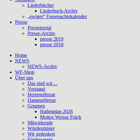
Liederbücher
Liederbuch-Archiv
„ewiger“ Fassenachtskalender
Presse
Presseportal
Presse-Archiv
presse 2019
presse 2018
Home
NEWS
NEWS-Archiv
WF-Shop
Über uns
Das sind wir…
Vorstand
Herrenelferrat
Damenelferrat
Gruppen
Hallenplan 2026
Mottos Weisse Fräck
Mitwirkende
Würdenträger
Wir gedenken
Förderverein