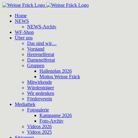
Zum
Inhalt
Home
springen
NEWS
NEWS-Archiv
WF-Shop
Über uns
Das sind wir…
Vorstand
Herrenelferrat
Damenelferrat
Gruppen
Hallenplan 2026
Mottos Weisse Fräck
Mitwirkende
Würdenträger
Wir gedenken
Förderverein
Mediathek
Fotogalerie
Kampagne 2026
Foto-Archiv
Videos 2026
Videos 2025
Sitzungen