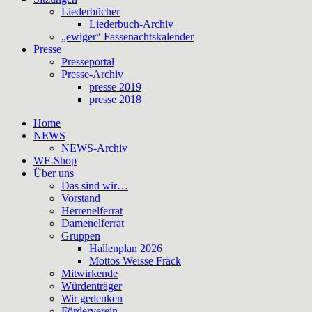
Liederbücher
Liederbuch-Archiv
„ewiger“ Fassenachtskalender
Presse
Presseportal
Presse-Archiv
presse 2019
presse 2018
Home
NEWS
NEWS-Archiv
WF-Shop
Über uns
Das sind wir…
Vorstand
Herrenelferrat
Damenelferrat
Gruppen
Hallenplan 2026
Mottos Weisse Fräck
Mitwirkende
Würdenträger
Wir gedenken
Förderverein