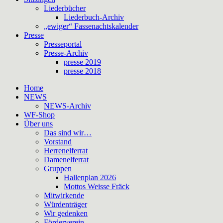
Liederbücher
Liederbuch-Archiv
„ewiger“ Fassenachtskalender
Presse
Presseportal
Presse-Archiv
presse 2019
presse 2018
Home
NEWS
NEWS-Archiv
WF-Shop
Über uns
Das sind wir…
Vorstand
Herrenelferrat
Damenelferrat
Gruppen
Hallenplan 2026
Mottos Weisse Fräck
Mitwirkende
Würdenträger
Wir gedenken
Förderverein