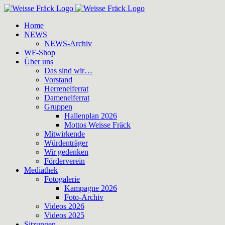
Zum
Inhalt
Home
springen
NEWS
NEWS-Archiv
WF-Shop
Über uns
Das sind wir…
Vorstand
Herrenelferrat
Damenelferrat
Gruppen
Hallenplan 2026
Mottos Weisse Fräck
Mitwirkende
Würdenträger
Wir gedenken
Förderverein
Mediathek
Fotogalerie
Kampagne 2026
Foto-Archiv
Videos 2026
Videos 2025
Sitzungen