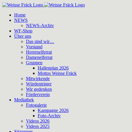
Zum
Inhalt
Home
springen
NEWS
NEWS-Archiv
WF-Shop
Über uns
Das sind wir…
Vorstand
Herrenelferrat
Damenelferrat
Gruppen
Hallenplan 2026
Mottos Weisse Fräck
Mitwirkende
Würdenträger
Wir gedenken
Förderverein
Mediathek
Fotogalerie
Kampagne 2026
Foto-Archiv
Videos 2026
Videos 2025
Sitzungen