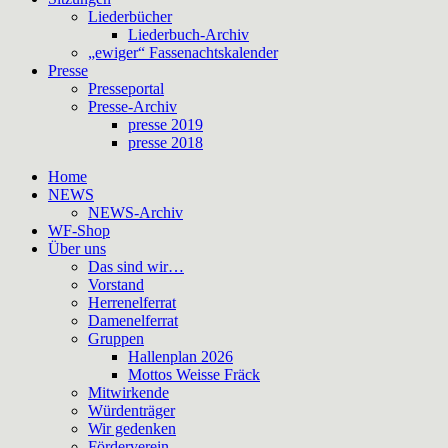
Liederbücher
Liederbuch-Archiv
„ewiger“ Fassenachtskalender
Presse
Presseportal
Presse-Archiv
presse 2019
presse 2018
Home
NEWS
NEWS-Archiv
WF-Shop
Über uns
Das sind wir…
Vorstand
Herrenelferrat
Damenelferrat
Gruppen
Hallenplan 2026
Mottos Weisse Fräck
Mitwirkende
Würdenträger
Wir gedenken
Förderverein