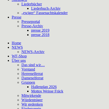
Liederbücher
Liederbuch-Archiv
„ewiger“ Fassenachtskalender
Presse
Presseportal
Presse-Archiv
presse 2019
presse 2018
Home
NEWS
NEWS-Archiv
WF-Shop
Über uns
Das sind wir…
Vorstand
Herrenelferrat
Damenelferrat
Gruppen
Hallenplan 2026
Mottos Weisse Fräck
Mitwirkende
Würdenträger
Wir gedenken
Förderverein