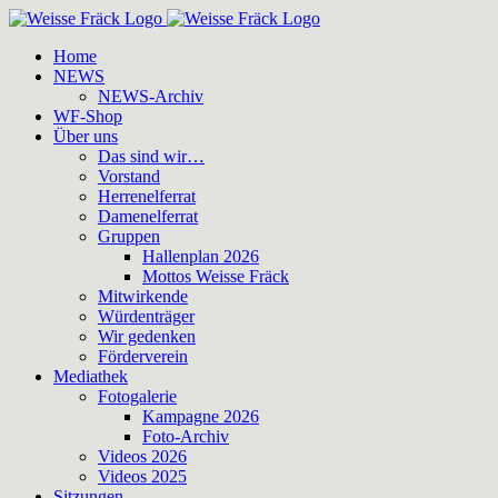
Zum
Inhalt
Home
springen
NEWS
NEWS-Archiv
WF-Shop
Über uns
Das sind wir…
Vorstand
Herrenelferrat
Damenelferrat
Gruppen
Hallenplan 2026
Mottos Weisse Fräck
Mitwirkende
Würdenträger
Wir gedenken
Förderverein
Mediathek
Fotogalerie
Kampagne 2026
Foto-Archiv
Videos 2026
Videos 2025
Sitzungen