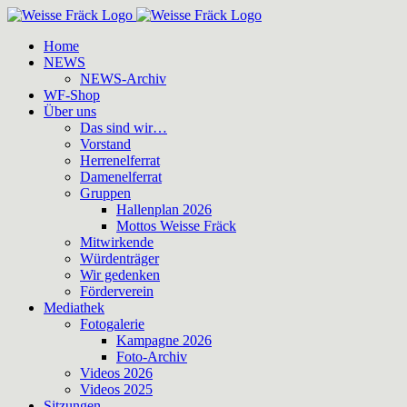
Zum
Inhalt
Home
springen
NEWS
NEWS-Archiv
WF-Shop
Über uns
Das sind wir…
Vorstand
Herrenelferrat
Damenelferrat
Gruppen
Hallenplan 2026
Mottos Weisse Fräck
Mitwirkende
Würdenträger
Wir gedenken
Förderverein
Mediathek
Fotogalerie
Kampagne 2026
Foto-Archiv
Videos 2026
Videos 2025
Sitzungen