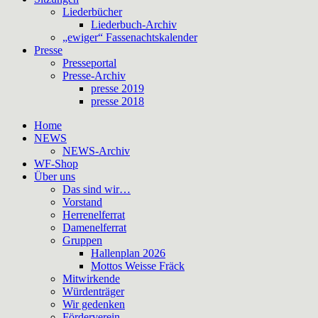
Liederbücher
Liederbuch-Archiv
„ewiger“ Fassenachtskalender
Presse
Presseportal
Presse-Archiv
presse 2019
presse 2018
Home
NEWS
NEWS-Archiv
WF-Shop
Über uns
Das sind wir…
Vorstand
Herrenelferrat
Damenelferrat
Gruppen
Hallenplan 2026
Mottos Weisse Fräck
Mitwirkende
Würdenträger
Wir gedenken
Förderverein