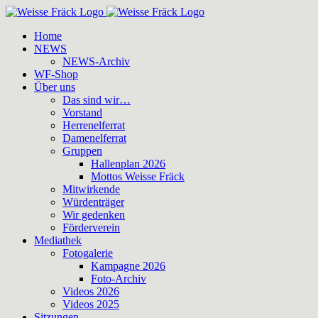
Zum
Inhalt
Home
springen
NEWS
NEWS-Archiv
WF-Shop
Über uns
Das sind wir…
Vorstand
Herrenelferrat
Damenelferrat
Gruppen
Hallenplan 2026
Mottos Weisse Fräck
Mitwirkende
Würdenträger
Wir gedenken
Förderverein
Mediathek
Fotogalerie
Kampagne 2026
Foto-Archiv
Videos 2026
Videos 2025
Sitzungen