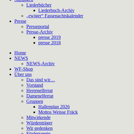
Liederbücher
Liederbuch-Archiv
„ewiger“ Fassenachtskalender
Presse
Presseportal
Presse-Archiv
presse 2019
presse 2018
Home
NEWS
NEWS-Archiv
WF-Shop
Über uns
Das sind wir…
Vorstand
Herrenelferrat
Damenelferrat
Gruppen
Hallenplan 2026
Mottos Weisse Fräck
Mitwirkende
Würdenträger
Wir gedenken
Förderverein