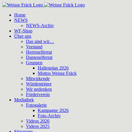
Zum
Inhalt
Home
springen
NEWS
NEWS-Archiv
WF-Shop
Über uns
Das sind wir…
Vorstand
Herrenelferrat
Damenelferrat
Gruppen
Hallenplan 2026
Mottos Weisse Fräck
Mitwirkende
Würdenträger
Wir gedenken
Förderverein
Mediathek
Fotogalerie
Kampagne 2026
Foto-Archiv
Videos 2026
Videos 2025
Sitzungen