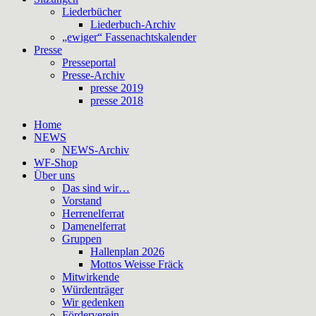
Liederbücher
Liederbuch-Archiv
„ewiger“ Fassenachtskalender
Presse
Presseportal
Presse-Archiv
presse 2019
presse 2018
Home
NEWS
NEWS-Archiv
WF-Shop
Über uns
Das sind wir…
Vorstand
Herrenelferrat
Damenelferrat
Gruppen
Hallenplan 2026
Mottos Weisse Fräck
Mitwirkende
Würdenträger
Wir gedenken
Förderverein