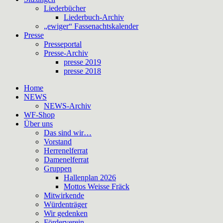
Liederbücher
Liederbuch-Archiv
„ewiger“ Fassenachtskalender
Presse
Presseportal
Presse-Archiv
presse 2019
presse 2018
Home
NEWS
NEWS-Archiv
WF-Shop
Über uns
Das sind wir…
Vorstand
Herrenelferrat
Damenelferrat
Gruppen
Hallenplan 2026
Mottos Weisse Fräck
Mitwirkende
Würdenträger
Wir gedenken
Förderverein