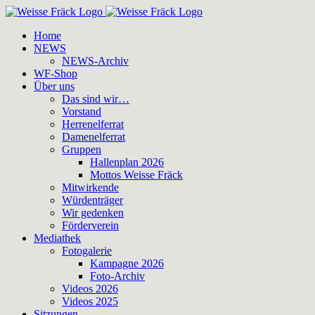
Zum
Inhalt
Home
springen
NEWS
NEWS-Archiv
WF-Shop
Über uns
Das sind wir…
Vorstand
Herrenelferrat
Damenelferrat
Gruppen
Hallenplan 2026
Mottos Weisse Fräck
Mitwirkende
Würdenträger
Wir gedenken
Förderverein
Mediathek
Fotogalerie
Kampagne 2026
Foto-Archiv
Videos 2026
Videos 2025
Sitzungen