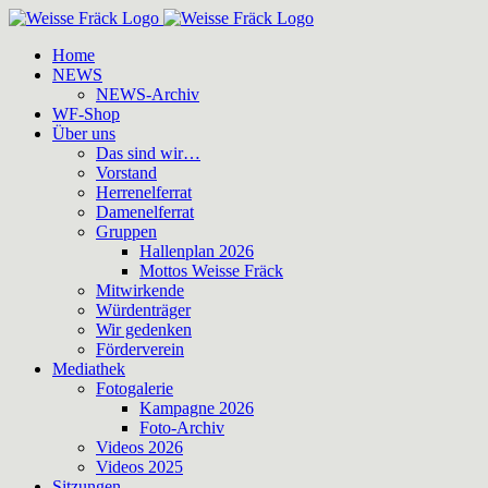
Zum
Inhalt
Home
springen
NEWS
NEWS-Archiv
WF-Shop
Über uns
Das sind wir…
Vorstand
Herrenelferrat
Damenelferrat
Gruppen
Hallenplan 2026
Mottos Weisse Fräck
Mitwirkende
Würdenträger
Wir gedenken
Förderverein
Mediathek
Fotogalerie
Kampagne 2026
Foto-Archiv
Videos 2026
Videos 2025
Sitzungen