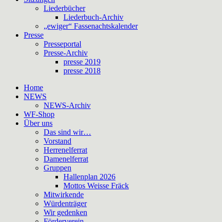
Liederbücher
Liederbuch-Archiv
„ewiger“ Fassenachtskalender
Presse
Presseportal
Presse-Archiv
presse 2019
presse 2018
Home
NEWS
NEWS-Archiv
WF-Shop
Über uns
Das sind wir…
Vorstand
Herrenelferrat
Damenelferrat
Gruppen
Hallenplan 2026
Mottos Weisse Fräck
Mitwirkende
Würdenträger
Wir gedenken
Förderverein