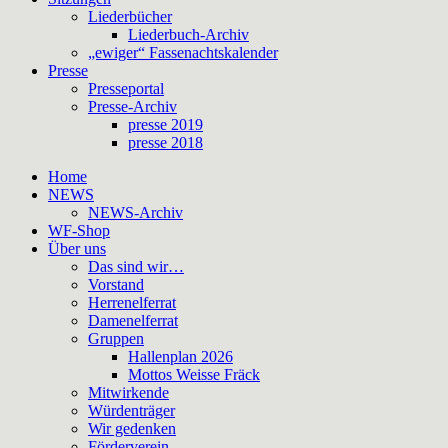
Liederbücher
Liederbuch-Archiv
„ewiger“ Fassenachtskalender
Presse
Presseportal
Presse-Archiv
presse 2019
presse 2018
Home
NEWS
NEWS-Archiv
WF-Shop
Über uns
Das sind wir…
Vorstand
Herrenelferrat
Damenelferrat
Gruppen
Hallenplan 2026
Mottos Weisse Fräck
Mitwirkende
Würdenträger
Wir gedenken
Förderverein