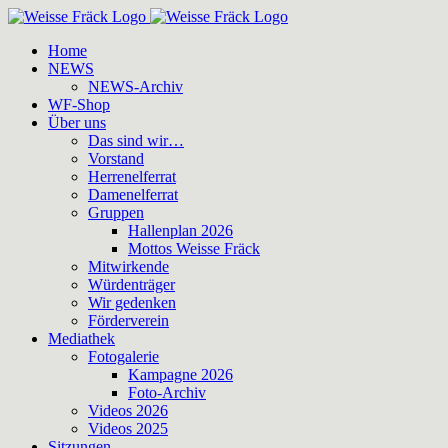
Zum
Inhalt
Home
springen
NEWS
NEWS-Archiv
WF-Shop
Über uns
Das sind wir…
Vorstand
Herrenelferrat
Damenelferrat
Gruppen
Hallenplan 2026
Mottos Weisse Fräck
Mitwirkende
Würdenträger
Wir gedenken
Förderverein
Mediathek
Fotogalerie
Kampagne 2026
Foto-Archiv
Videos 2026
Videos 2025
Sitzungen