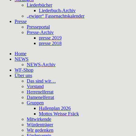
Liederbücher
Liederbuch-Archiv
„ewiger“ Fassenachtskalender
Presse
Presseportal
Presse-Archiv
presse 2019
presse 2018
Home
NEWS
NEWS-Archiv
WF-Shop
Über uns
Das sind wir…
Vorstand
Herrenelferrat
Damenelferrat
Gruppen
Hallenplan 2026
Mottos Weisse Fräck
Mitwirkende
Würdenträger
Wir gedenken
Förderverein