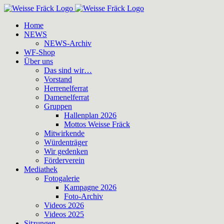
Zum
Inhalt
Home
springen
NEWS
NEWS-Archiv
WF-Shop
Über uns
Das sind wir…
Vorstand
Herrenelferrat
Damenelferrat
Gruppen
Hallenplan 2026
Mottos Weisse Fräck
Mitwirkende
Würdenträger
Wir gedenken
Förderverein
Mediathek
Fotogalerie
Kampagne 2026
Foto-Archiv
Videos 2026
Videos 2025
Sitzungen