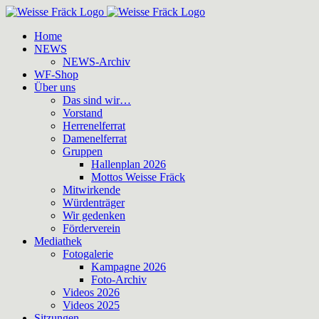
Zum
Inhalt
Home
springen
NEWS
NEWS-Archiv
WF-Shop
Über uns
Das sind wir…
Vorstand
Herrenelferrat
Damenelferrat
Gruppen
Hallenplan 2026
Mottos Weisse Fräck
Mitwirkende
Würdenträger
Wir gedenken
Förderverein
Mediathek
Fotogalerie
Kampagne 2026
Foto-Archiv
Videos 2026
Videos 2025
Sitzungen