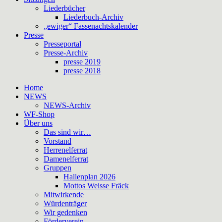
Liederbücher
Liederbuch-Archiv
„ewiger“ Fassenachtskalender
Presse
Presseportal
Presse-Archiv
presse 2019
presse 2018
Home
NEWS
NEWS-Archiv
WF-Shop
Über uns
Das sind wir…
Vorstand
Herrenelferrat
Damenelferrat
Gruppen
Hallenplan 2026
Mottos Weisse Fräck
Mitwirkende
Würdenträger
Wir gedenken
Förderverein