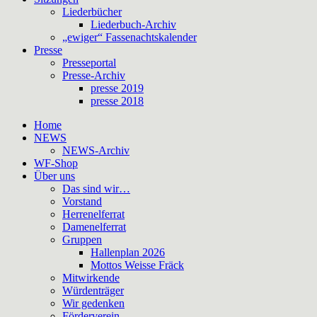
Liederbücher
Liederbuch-Archiv
„ewiger“ Fassenachtskalender
Presse
Presseportal
Presse-Archiv
presse 2019
presse 2018
Home
NEWS
NEWS-Archiv
WF-Shop
Über uns
Das sind wir…
Vorstand
Herrenelferrat
Damenelferrat
Gruppen
Hallenplan 2026
Mottos Weisse Fräck
Mitwirkende
Würdenträger
Wir gedenken
Förderverein