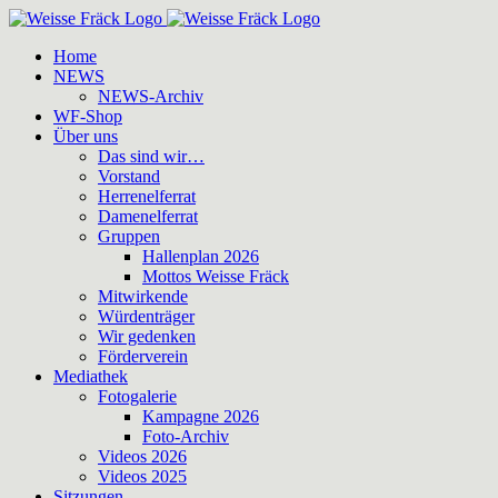
Zum
Inhalt
Home
springen
NEWS
NEWS-Archiv
WF-Shop
Über uns
Das sind wir…
Vorstand
Herrenelferrat
Damenelferrat
Gruppen
Hallenplan 2026
Mottos Weisse Fräck
Mitwirkende
Würdenträger
Wir gedenken
Förderverein
Mediathek
Fotogalerie
Kampagne 2026
Foto-Archiv
Videos 2026
Videos 2025
Sitzungen