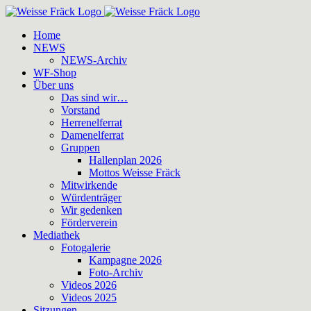
Zum
Inhalt
Home
springen
NEWS
NEWS-Archiv
WF-Shop
Über uns
Das sind wir…
Vorstand
Herrenelferrat
Damenelferrat
Gruppen
Hallenplan 2026
Mottos Weisse Fräck
Mitwirkende
Würdenträger
Wir gedenken
Förderverein
Mediathek
Fotogalerie
Kampagne 2026
Foto-Archiv
Videos 2026
Videos 2025
Sitzungen