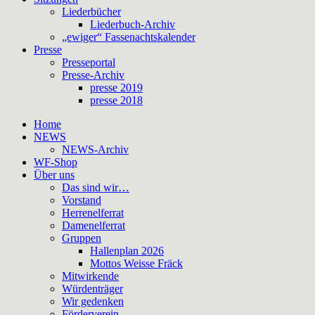
Liederbücher
Liederbuch-Archiv
„ewiger“ Fassenachtskalender
Presse
Presseportal
Presse-Archiv
presse 2019
presse 2018
Home
NEWS
NEWS-Archiv
WF-Shop
Über uns
Das sind wir…
Vorstand
Herrenelferrat
Damenelferrat
Gruppen
Hallenplan 2026
Mottos Weisse Fräck
Mitwirkende
Würdenträger
Wir gedenken
Förderverein