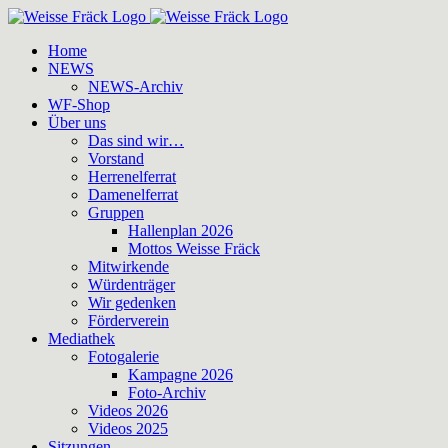
Zum
Inhalt
Home
springen
NEWS
NEWS-Archiv
WF-Shop
Über uns
Das sind wir…
Vorstand
Herrenelferrat
Damenelferrat
Gruppen
Hallenplan 2026
Mottos Weisse Fräck
Mitwirkende
Würdenträger
Wir gedenken
Förderverein
Mediathek
Fotogalerie
Kampagne 2026
Foto-Archiv
Videos 2026
Videos 2025
Sitzungen