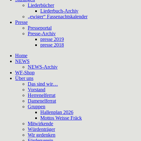
Liederbücher
Liederbuch-Archiv
„ewiger“ Fassenachtskalender
Presse
Presseportal
Presse-Archiv
presse 2019
presse 2018
Home
NEWS
NEWS-Archiv
WF-Shop
Über uns
Das sind wir…
Vorstand
Herrenelferrat
Damenelferrat
Gruppen
Hallenplan 2026
Mottos Weisse Fräck
Mitwirkende
Würdenträger
Wir gedenken
Förderverein