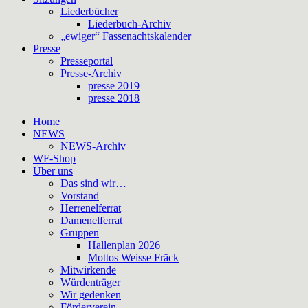
Liederbücher
Liederbuch-Archiv
„ewiger“ Fassenachtskalender
Presse
Presseportal
Presse-Archiv
presse 2019
presse 2018
Home
NEWS
NEWS-Archiv
WF-Shop
Über uns
Das sind wir…
Vorstand
Herrenelferrat
Damenelferrat
Gruppen
Hallenplan 2026
Mottos Weisse Fräck
Mitwirkende
Würdenträger
Wir gedenken
Förderverein