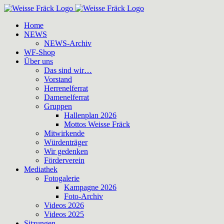
Zum
Inhalt
Home
springen
NEWS
NEWS-Archiv
WF-Shop
Über uns
Das sind wir…
Vorstand
Herrenelferrat
Damenelferrat
Gruppen
Hallenplan 2026
Mottos Weisse Fräck
Mitwirkende
Würdenträger
Wir gedenken
Förderverein
Mediathek
Fotogalerie
Kampagne 2026
Foto-Archiv
Videos 2026
Videos 2025
Sitzungen