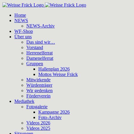
Zum
Inhalt
Home
springen
NEWS
NEWS-Archiv
WF-Shop
Über uns
Das sind wir…
Vorstand
Herrenelferrat
Damenelferrat
Gruppen
Hallenplan 2026
Mottos Weisse Fräck
Mitwirkende
Würdenträger
Wir gedenken
Förderverein
Mediathek
Fotogalerie
Kampagne 2026
Foto-Archiv
Videos 2026
Videos 2025
Sitzungen