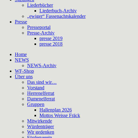
Liederbücher
Liederbuch-Archiv
„ewiger“ Fassenachtskalender
Presse
Presseportal
Presse-Archiv
presse 2019
presse 2018
Home
NEWS
NEWS-Archiv
WF-Shop
Über uns
Das sind wir…
Vorstand
Herrenelferrat
Damenelferrat
Gruppen
Hallenplan 2026
Mottos Weisse Fräck
Mitwirkende
Würdenträger
Wir gedenken
Förderverein