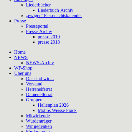
Liederbücher
Liederbuch-Archiv
„ewiger“ Fassenachtskalender
Presse
Presseportal
Presse-Archiv
presse 2019
presse 2018
Home
NEWS
NEWS-Archiv
WF-Shop
Über uns
Das sind wir…
Vorstand
Herrenelferrat
Damenelferrat
Gruppen
Hallenplan 2026
Mottos Weisse Fräck
Mitwirkende
Würdenträger
Wir gedenken
Förderverein