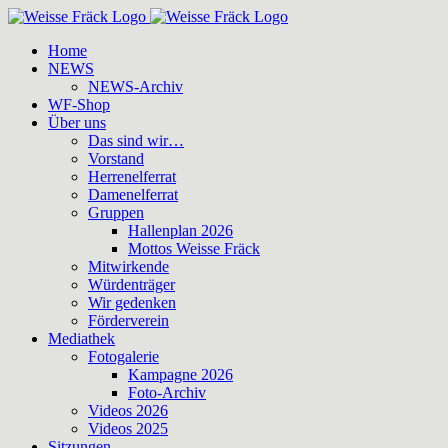
Zum
Inhalt
Home
springen
NEWS
NEWS-Archiv
WF-Shop
Über uns
Das sind wir…
Vorstand
Herrenelferrat
Damenelferrat
Gruppen
Hallenplan 2026
Mottos Weisse Fräck
Mitwirkende
Würdenträger
Wir gedenken
Förderverein
Mediathek
Fotogalerie
Kampagne 2026
Foto-Archiv
Videos 2026
Videos 2025
Sitzungen