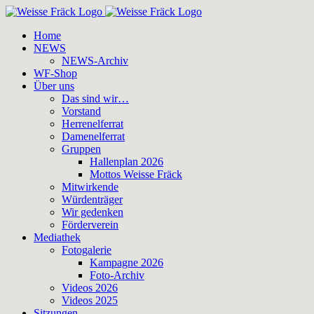
Zum
Inhalt
Home
springen
NEWS
NEWS-Archiv
WF-Shop
Über uns
Das sind wir…
Vorstand
Herrenelferrat
Damenelferrat
Gruppen
Hallenplan 2026
Mottos Weisse Fräck
Mitwirkende
Würdenträger
Wir gedenken
Förderverein
Mediathek
Fotogalerie
Kampagne 2026
Foto-Archiv
Videos 2026
Videos 2025
Sitzungen