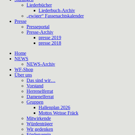
Liederbücher
Liederbuch-Archiv
„ewiger“ Fassenachtskalender
Presse
Presseportal
Presse-Archiv
presse 2019
presse 2018
Home
NEWS
NEWS-Archiv
WF-Shop
Über uns
Das sind wir…
Vorstand
Herrenelferrat
Damenelferrat
Gruppen
Hallenplan 2026
Mottos Weisse Fräck
Mitwirkende
Würdenträger
Wir gedenken
Förderverein