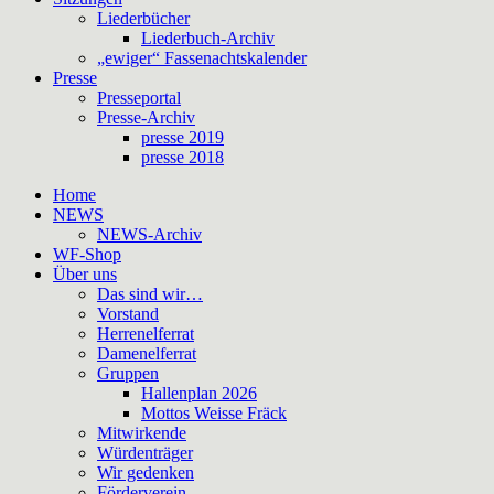
Liederbücher
Liederbuch-Archiv
„ewiger“ Fassenachtskalender
Presse
Presseportal
Presse-Archiv
presse 2019
presse 2018
Home
NEWS
NEWS-Archiv
WF-Shop
Über uns
Das sind wir…
Vorstand
Herrenelferrat
Damenelferrat
Gruppen
Hallenplan 2026
Mottos Weisse Fräck
Mitwirkende
Würdenträger
Wir gedenken
Förderverein