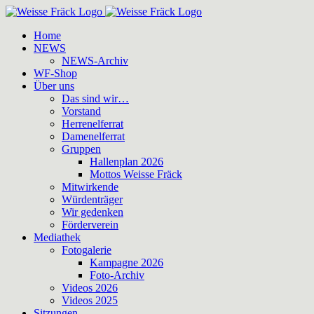
Zum
Inhalt
Home
springen
NEWS
NEWS-Archiv
WF-Shop
Über uns
Das sind wir…
Vorstand
Herrenelferrat
Damenelferrat
Gruppen
Hallenplan 2026
Mottos Weisse Fräck
Mitwirkende
Würdenträger
Wir gedenken
Förderverein
Mediathek
Fotogalerie
Kampagne 2026
Foto-Archiv
Videos 2026
Videos 2025
Sitzungen