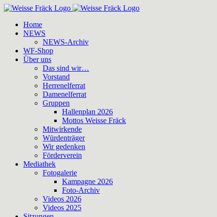
Zum
Inhalt
Home
springen
NEWS
NEWS-Archiv
WF-Shop
Über uns
Das sind wir…
Vorstand
Herrenelferrat
Damenelferrat
Gruppen
Hallenplan 2026
Mottos Weisse Fräck
Mitwirkende
Würdenträger
Wir gedenken
Förderverein
Mediathek
Fotogalerie
Kampagne 2026
Foto-Archiv
Videos 2026
Videos 2025
Sitzungen