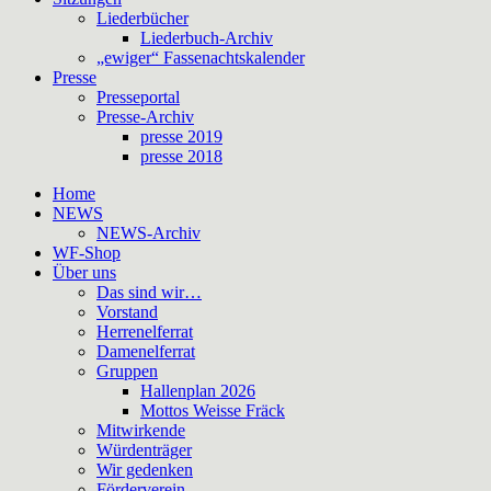
Liederbücher
Liederbuch-Archiv
„ewiger“ Fassenachtskalender
Presse
Presseportal
Presse-Archiv
presse 2019
presse 2018
Home
NEWS
NEWS-Archiv
WF-Shop
Über uns
Das sind wir…
Vorstand
Herrenelferrat
Damenelferrat
Gruppen
Hallenplan 2026
Mottos Weisse Fräck
Mitwirkende
Würdenträger
Wir gedenken
Förderverein