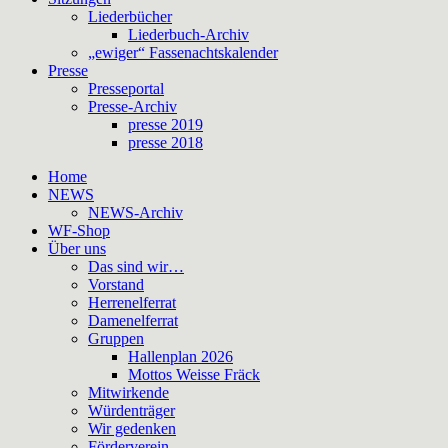
Liederbücher
Liederbuch-Archiv
„ewiger“ Fassenachtskalender
Presse
Presseportal
Presse-Archiv
presse 2019
presse 2018
Home
NEWS
NEWS-Archiv
WF-Shop
Über uns
Das sind wir…
Vorstand
Herrenelferrat
Damenelferrat
Gruppen
Hallenplan 2026
Mottos Weisse Fräck
Mitwirkende
Würdenträger
Wir gedenken
Förderverein