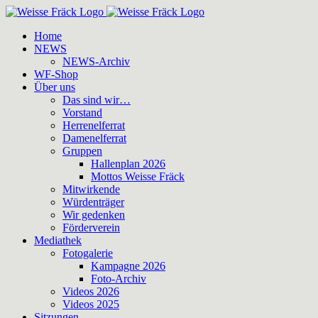
Zum
Inhalt
Home
springen
NEWS
NEWS-Archiv
WF-Shop
Über uns
Das sind wir…
Vorstand
Herrenelferrat
Damenelferrat
Gruppen
Hallenplan 2026
Mottos Weisse Fräck
Mitwirkende
Würdenträger
Wir gedenken
Förderverein
Mediathek
Fotogalerie
Kampagne 2026
Foto-Archiv
Videos 2026
Videos 2025
Sitzungen