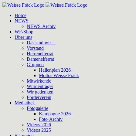
Zum
Inhalt
Home
springen
NEWS
NEWS-Archiv
WF-Shop
Über uns
Das sind wir…
Vorstand
Herrenelferrat
Damenelferrat
Gruppen
Hallenplan 2026
Mottos Weisse Fräck
Mitwirkende
Würdenträger
Wir gedenken
Förderverein
Mediathek
Fotogalerie
Kampagne 2026
Foto-Archiv
Videos 2026
Videos 2025
Sitzungen