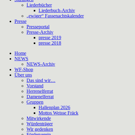
Liederbücher
Liederbuch-Archiv
„ewiger“ Fassenachtskalender
Presse
Presseportal
Presse-Archiv
presse 2019
presse 2018
Home
NEWS
NEWS-Archiv
WF-Shop
Über uns
Das sind wir…
Vorstand
Herrenelferrat
Damenelferrat
Gruppen
Hallenplan 2026
Mottos Weisse Fräck
Mitwirkende
Würdenträger
Wir gedenken
Förderverein