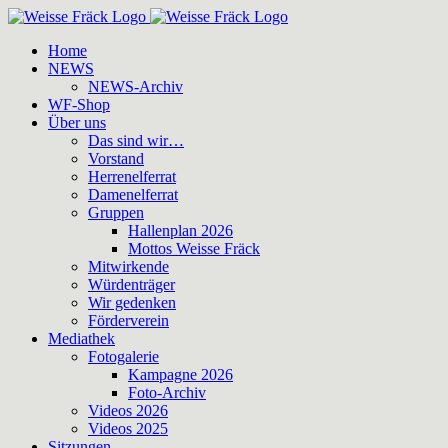
Zum
Inhalt
Home
springen
NEWS
NEWS-Archiv
WF-Shop
Über uns
Das sind wir…
Vorstand
Herrenelferrat
Damenelferrat
Gruppen
Hallenplan 2026
Mottos Weisse Fräck
Mitwirkende
Würdenträger
Wir gedenken
Förderverein
Mediathek
Fotogalerie
Kampagne 2026
Foto-Archiv
Videos 2026
Videos 2025
Sitzungen