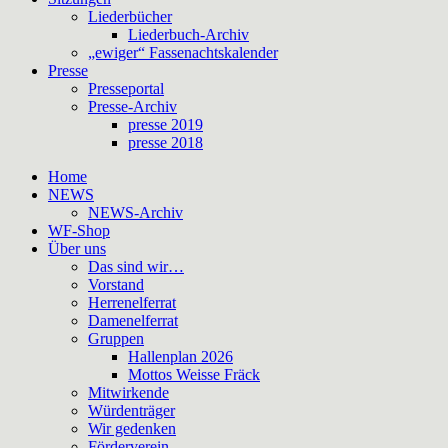
Liederbücher
Liederbuch-Archiv
„ewiger“ Fassenachtskalender
Presse
Presseportal
Presse-Archiv
presse 2019
presse 2018
Home
NEWS
NEWS-Archiv
WF-Shop
Über uns
Das sind wir…
Vorstand
Herrenelferrat
Damenelferrat
Gruppen
Hallenplan 2026
Mottos Weisse Fräck
Mitwirkende
Würdenträger
Wir gedenken
Förderverein