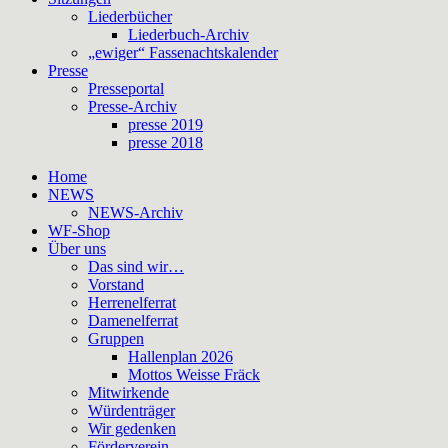
Liederbücher
Liederbuch-Archiv
„ewiger“ Fassenachtskalender
Presse
Presseportal
Presse-Archiv
presse 2019
presse 2018
Home
NEWS
NEWS-Archiv
WF-Shop
Über uns
Das sind wir…
Vorstand
Herrenelferrat
Damenelferrat
Gruppen
Hallenplan 2026
Mottos Weisse Fräck
Mitwirkende
Würdenträger
Wir gedenken
Förderverein