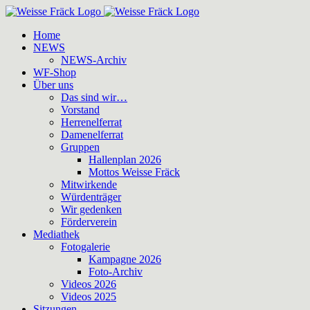
Zum
Inhalt
Home
springen
NEWS
NEWS-Archiv
WF-Shop
Über uns
Das sind wir…
Vorstand
Herrenelferrat
Damenelferrat
Gruppen
Hallenplan 2026
Mottos Weisse Fräck
Mitwirkende
Würdenträger
Wir gedenken
Förderverein
Mediathek
Fotogalerie
Kampagne 2026
Foto-Archiv
Videos 2026
Videos 2025
Sitzungen