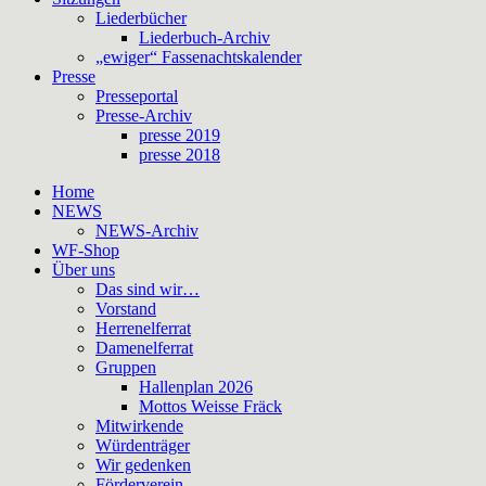
Liederbücher
Liederbuch-Archiv
„ewiger“ Fassenachtskalender
Presse
Presseportal
Presse-Archiv
presse 2019
presse 2018
Home
NEWS
NEWS-Archiv
WF-Shop
Über uns
Das sind wir…
Vorstand
Herrenelferrat
Damenelferrat
Gruppen
Hallenplan 2026
Mottos Weisse Fräck
Mitwirkende
Würdenträger
Wir gedenken
Förderverein