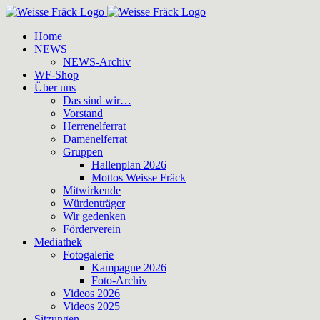
Zum
Inhalt
Home
springen
NEWS
NEWS-Archiv
WF-Shop
Über uns
Das sind wir…
Vorstand
Herrenelferrat
Damenelferrat
Gruppen
Hallenplan 2026
Mottos Weisse Fräck
Mitwirkende
Würdenträger
Wir gedenken
Förderverein
Mediathek
Fotogalerie
Kampagne 2026
Foto-Archiv
Videos 2026
Videos 2025
Sitzungen