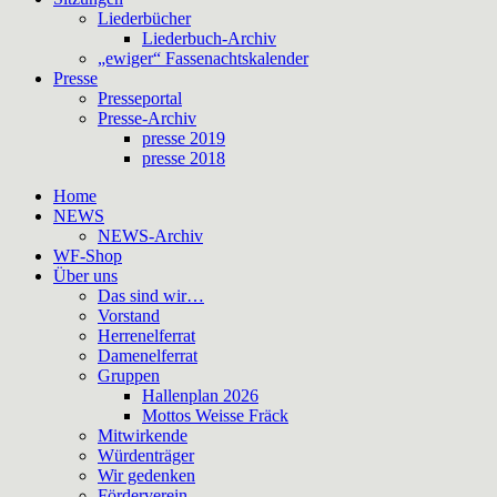
Liederbücher
Liederbuch-Archiv
„ewiger“ Fassenachtskalender
Presse
Presseportal
Presse-Archiv
presse 2019
presse 2018
Home
NEWS
NEWS-Archiv
WF-Shop
Über uns
Das sind wir…
Vorstand
Herrenelferrat
Damenelferrat
Gruppen
Hallenplan 2026
Mottos Weisse Fräck
Mitwirkende
Würdenträger
Wir gedenken
Förderverein