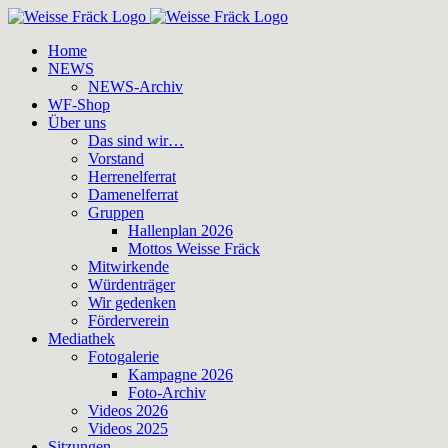
Zum
Inhalt
Home
springen
NEWS
NEWS-Archiv
WF-Shop
Über uns
Das sind wir…
Vorstand
Herrenelferrat
Damenelferrat
Gruppen
Hallenplan 2026
Mottos Weisse Fräck
Mitwirkende
Würdenträger
Wir gedenken
Förderverein
Mediathek
Fotogalerie
Kampagne 2026
Foto-Archiv
Videos 2026
Videos 2025
Sitzungen