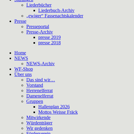
Liederbücher
Liederbuch-Archiv
„ewiger“ Fassenachtskalender
Presse
Presseportal
Presse-Archiv
presse 2019
presse 2018
Home
NEWS
NEWS-Archiv
WF-Shop
Über uns
Das sind wir…
Vorstand
Herrenelferrat
Damenelferrat
Gruppen
Hallenplan 2026
Mottos Weisse Fräck
Mitwirkende
Würdenträger
Wir gedenken
Förderverein