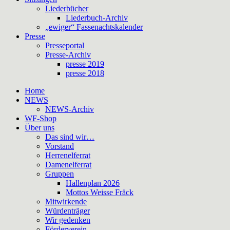
Liederbücher
Liederbuch-Archiv
„ewiger“ Fassenachtskalender
Presse
Presseportal
Presse-Archiv
presse 2019
presse 2018
Home
NEWS
NEWS-Archiv
WF-Shop
Über uns
Das sind wir…
Vorstand
Herrenelferrat
Damenelferrat
Gruppen
Hallenplan 2026
Mottos Weisse Fräck
Mitwirkende
Würdenträger
Wir gedenken
Förderverein