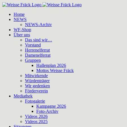
Zum
Inhalt
Home
springen
NEWS
NEWS-Archiv
WF-Shop
Über uns
Das sind wir…
Vorstand
Herrenelferrat
Damenelferrat
Gruppen
Hallenplan 2026
Mottos Weisse Fräck
Mitwirkende
Würdenträger
Wir gedenken
Förderverein
Mediathek
Fotogalerie
Kampagne 2026
Foto-Archiv
Videos 2026
Videos 2025
Sitzungen