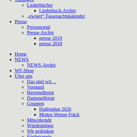
Liederbücher
Liederbuch-Archiv
„ewiger“ Fassenachtskalender
Presse
Presseportal
Presse-Archiv
presse 2019
presse 2018
Home
NEWS
NEWS-Archiv
WF-Shop
Über uns
Das sind wir…
Vorstand
Herrenelferrat
Damenelferrat
Gruppen
Hallenplan 2026
Mottos Weisse Fräck
Mitwirkende
Würdenträger
Wir gedenken
Förderverein