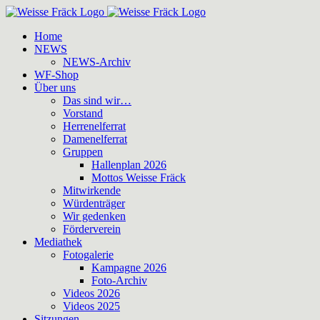
Zum
Inhalt
Home
springen
NEWS
NEWS-Archiv
WF-Shop
Über uns
Das sind wir…
Vorstand
Herrenelferrat
Damenelferrat
Gruppen
Hallenplan 2026
Mottos Weisse Fräck
Mitwirkende
Würdenträger
Wir gedenken
Förderverein
Mediathek
Fotogalerie
Kampagne 2026
Foto-Archiv
Videos 2026
Videos 2025
Sitzungen