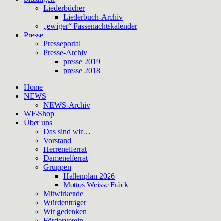
Liederbücher
Liederbuch-Archiv
„ewiger“ Fassenachtskalender
Presse
Presseportal
Presse-Archiv
presse 2019
presse 2018
Home
NEWS
NEWS-Archiv
WF-Shop
Über uns
Das sind wir…
Vorstand
Herrenelferrat
Damenelferrat
Gruppen
Hallenplan 2026
Mottos Weisse Fräck
Mitwirkende
Würdenträger
Wir gedenken
Förderverein