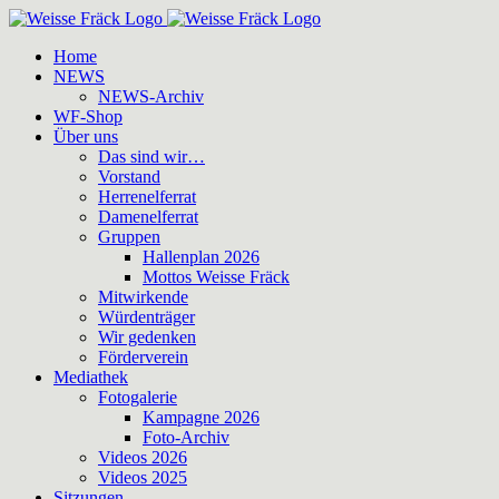
Zum
Inhalt
Home
springen
NEWS
NEWS-Archiv
WF-Shop
Über uns
Das sind wir…
Vorstand
Herrenelferrat
Damenelferrat
Gruppen
Hallenplan 2026
Mottos Weisse Fräck
Mitwirkende
Würdenträger
Wir gedenken
Förderverein
Mediathek
Fotogalerie
Kampagne 2026
Foto-Archiv
Videos 2026
Videos 2025
Sitzungen