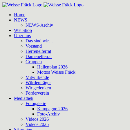
Zum
Inhalt
Home
springen
NEWS
NEWS-Archiv
WF-Shop
Über uns
Das sind wir…
Vorstand
Herrenelferrat
Damenelferrat
Gruppen
Hallenplan 2026
Mottos Weisse Fräck
Mitwirkende
Würdenträger
Wir gedenken
Förderverein
Mediathek
Fotogalerie
Kampagne 2026
Foto-Archiv
Videos 2026
Videos 2025
Sitzungen