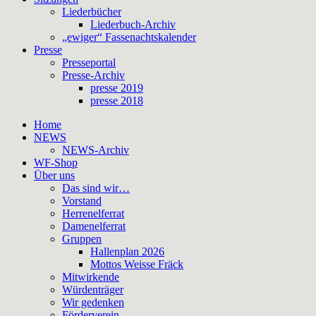
Liederbücher
Liederbuch-Archiv
„ewiger“ Fassenachtskalender
Presse
Presseportal
Presse-Archiv
presse 2019
presse 2018
Home
NEWS
NEWS-Archiv
WF-Shop
Über uns
Das sind wir…
Vorstand
Herrenelferrat
Damenelferrat
Gruppen
Hallenplan 2026
Mottos Weisse Fräck
Mitwirkende
Würdenträger
Wir gedenken
Förderverein