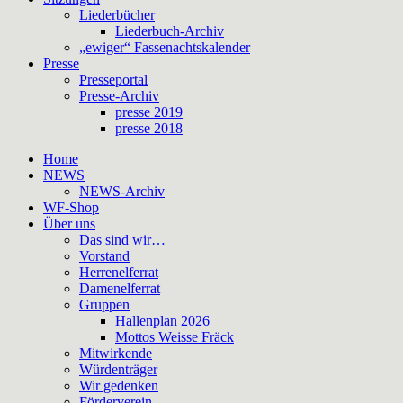
Liederbücher
Liederbuch-Archiv
„ewiger“ Fassenachtskalender
Presse
Presseportal
Presse-Archiv
presse 2019
presse 2018
Home
NEWS
NEWS-Archiv
WF-Shop
Über uns
Das sind wir…
Vorstand
Herrenelferrat
Damenelferrat
Gruppen
Hallenplan 2026
Mottos Weisse Fräck
Mitwirkende
Würdenträger
Wir gedenken
Förderverein