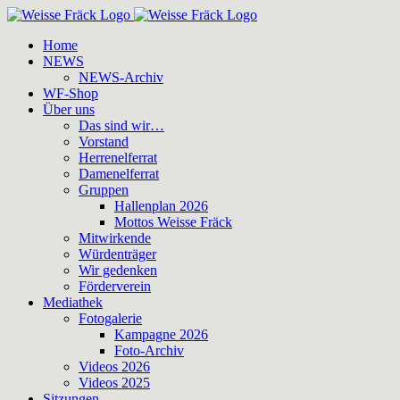
Zum
Inhalt
Home
springen
NEWS
NEWS-Archiv
WF-Shop
Über uns
Das sind wir…
Vorstand
Herrenelferrat
Damenelferrat
Gruppen
Hallenplan 2026
Mottos Weisse Fräck
Mitwirkende
Würdenträger
Wir gedenken
Förderverein
Mediathek
Fotogalerie
Kampagne 2026
Foto-Archiv
Videos 2026
Videos 2025
Sitzungen