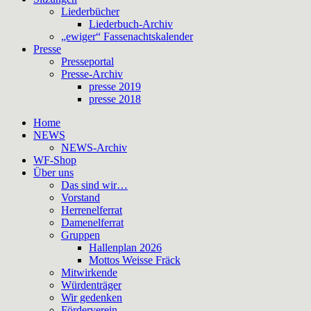
Liederbücher
Liederbuch-Archiv
„ewiger“ Fassenachtskalender
Presse
Presseportal
Presse-Archiv
presse 2019
presse 2018
Home
NEWS
NEWS-Archiv
WF-Shop
Über uns
Das sind wir…
Vorstand
Herrenelferrat
Damenelferrat
Gruppen
Hallenplan 2026
Mottos Weisse Fräck
Mitwirkende
Würdenträger
Wir gedenken
Förderverein