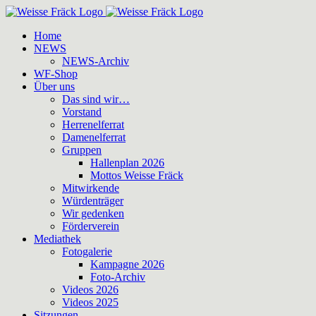
Zum
Inhalt
Home
springen
NEWS
NEWS-Archiv
WF-Shop
Über uns
Das sind wir…
Vorstand
Herrenelferrat
Damenelferrat
Gruppen
Hallenplan 2026
Mottos Weisse Fräck
Mitwirkende
Würdenträger
Wir gedenken
Förderverein
Mediathek
Fotogalerie
Kampagne 2026
Foto-Archiv
Videos 2026
Videos 2025
Sitzungen