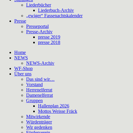
Liederbücher
Liederbuch-Archiv
„ewiger“ Fassenachtskalender
Presse
Presseportal
Presse-Archiv
presse 2019
presse 2018
Home
NEWS
NEWS-Archiv
WF-Shop
Über uns
Das sind wir…
Vorstand
Herrenelferrat
Damenelferrat
Gruppen
Hallenplan 2026
Mottos Weisse Fräck
Mitwirkende
Würdenträger
Wir gedenken
Förderverein