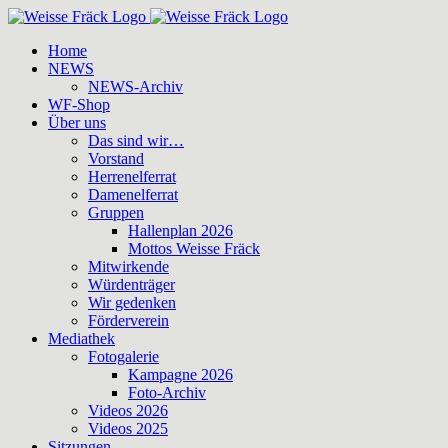
Zum
Inhalt
Home
springen
NEWS
NEWS-Archiv
WF-Shop
Über uns
Das sind wir…
Vorstand
Herrenelferrat
Damenelferrat
Gruppen
Hallenplan 2026
Mottos Weisse Fräck
Mitwirkende
Würdenträger
Wir gedenken
Förderverein
Mediathek
Fotogalerie
Kampagne 2026
Foto-Archiv
Videos 2026
Videos 2025
Sitzungen