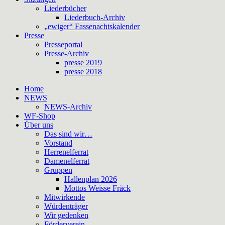
Liederbücher
Liederbuch-Archiv
„ewiger“ Fassenachtskalender
Presse
Presseportal
Presse-Archiv
presse 2019
presse 2018
Home
NEWS
NEWS-Archiv
WF-Shop
Über uns
Das sind wir…
Vorstand
Herrenelferrat
Damenelferrat
Gruppen
Hallenplan 2026
Mottos Weisse Fräck
Mitwirkende
Würdenträger
Wir gedenken
Förderverein