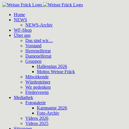
Zum
Inhalt
Home
springen
NEWS
NEWS-Archiv
WF-Shop
Über uns
Das sind wir…
Vorstand
Herrenelferrat
Damenelferrat
Gruppen
Hallenplan 2026
Mottos Weisse Fräck
Mitwirkende
Würdenträger
Wir gedenken
Förderverein
Mediathek
Fotogalerie
Kampagne 2026
Foto-Archiv
Videos 2026
Videos 2025
Sitzungen