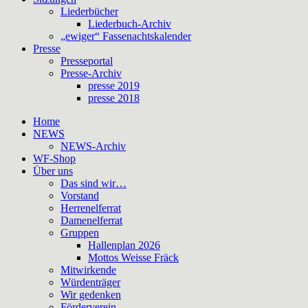
Liederbücher
Liederbuch-Archiv
„ewiger“ Fassenachtskalender
Presse
Presseportal
Presse-Archiv
presse 2019
presse 2018
Home
NEWS
NEWS-Archiv
WF-Shop
Über uns
Das sind wir…
Vorstand
Herrenelferrat
Damenelferrat
Gruppen
Hallenplan 2026
Mottos Weisse Fräck
Mitwirkende
Würdenträger
Wir gedenken
Förderverein