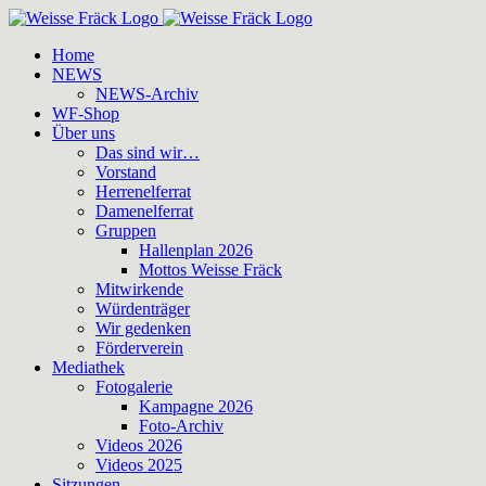
Zum
Inhalt
Home
springen
NEWS
NEWS-Archiv
WF-Shop
Über uns
Das sind wir…
Vorstand
Herrenelferrat
Damenelferrat
Gruppen
Hallenplan 2026
Mottos Weisse Fräck
Mitwirkende
Würdenträger
Wir gedenken
Förderverein
Mediathek
Fotogalerie
Kampagne 2026
Foto-Archiv
Videos 2026
Videos 2025
Sitzungen