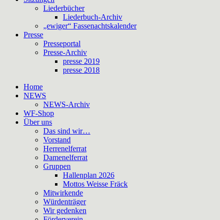
Liederbücher
Liederbuch-Archiv
„ewiger“ Fassenachtskalender
Presse
Presseportal
Presse-Archiv
presse 2019
presse 2018
Home
NEWS
NEWS-Archiv
WF-Shop
Über uns
Das sind wir…
Vorstand
Herrenelferrat
Damenelferrat
Gruppen
Hallenplan 2026
Mottos Weisse Fräck
Mitwirkende
Würdenträger
Wir gedenken
Förderverein