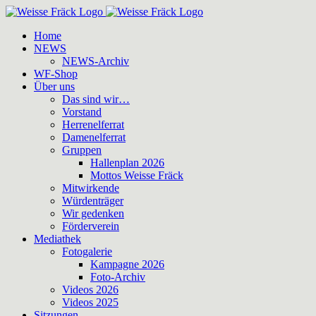
Zum
Inhalt
Home
springen
NEWS
NEWS-Archiv
WF-Shop
Über uns
Das sind wir…
Vorstand
Herrenelferrat
Damenelferrat
Gruppen
Hallenplan 2026
Mottos Weisse Fräck
Mitwirkende
Würdenträger
Wir gedenken
Förderverein
Mediathek
Fotogalerie
Kampagne 2026
Foto-Archiv
Videos 2026
Videos 2025
Sitzungen