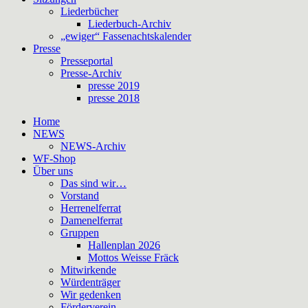
Liederbücher
Liederbuch-Archiv
„ewiger“ Fassenachtskalender
Presse
Presseportal
Presse-Archiv
presse 2019
presse 2018
Home
NEWS
NEWS-Archiv
WF-Shop
Über uns
Das sind wir…
Vorstand
Herrenelferrat
Damenelferrat
Gruppen
Hallenplan 2026
Mottos Weisse Fräck
Mitwirkende
Würdenträger
Wir gedenken
Förderverein