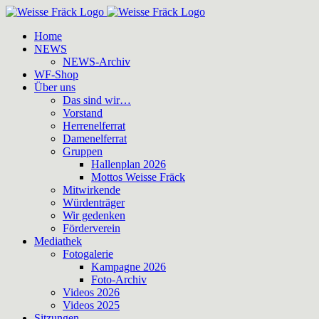
Zum
Inhalt
Home
springen
NEWS
NEWS-Archiv
WF-Shop
Über uns
Das sind wir…
Vorstand
Herrenelferrat
Damenelferrat
Gruppen
Hallenplan 2026
Mottos Weisse Fräck
Mitwirkende
Würdenträger
Wir gedenken
Förderverein
Mediathek
Fotogalerie
Kampagne 2026
Foto-Archiv
Videos 2026
Videos 2025
Sitzungen