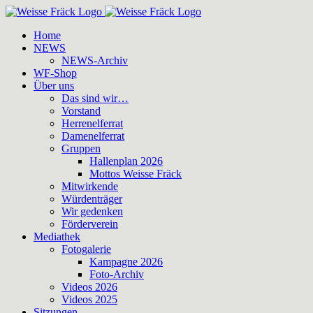
Zum
Inhalt
Home
springen
NEWS
NEWS-Archiv
WF-Shop
Über uns
Das sind wir…
Vorstand
Herrenelferrat
Damenelferrat
Gruppen
Hallenplan 2026
Mottos Weisse Fräck
Mitwirkende
Würdenträger
Wir gedenken
Förderverein
Mediathek
Fotogalerie
Kampagne 2026
Foto-Archiv
Videos 2026
Videos 2025
Sitzungen