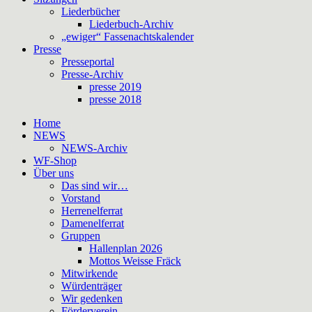
Liederbücher
Liederbuch-Archiv
„ewiger“ Fassenachtskalender
Presse
Presseportal
Presse-Archiv
presse 2019
presse 2018
Home
NEWS
NEWS-Archiv
WF-Shop
Über uns
Das sind wir…
Vorstand
Herrenelferrat
Damenelferrat
Gruppen
Hallenplan 2026
Mottos Weisse Fräck
Mitwirkende
Würdenträger
Wir gedenken
Förderverein