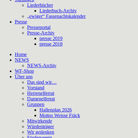
Liederbücher
Liederbuch-Archiv
„ewiger“ Fassenachtskalender
Presse
Presseportal
Presse-Archiv
presse 2019
presse 2018
Home
NEWS
NEWS-Archiv
WF-Shop
Über uns
Das sind wir…
Vorstand
Herrenelferrat
Damenelferrat
Gruppen
Hallenplan 2026
Mottos Weisse Fräck
Mitwirkende
Würdenträger
Wir gedenken
Förderverein