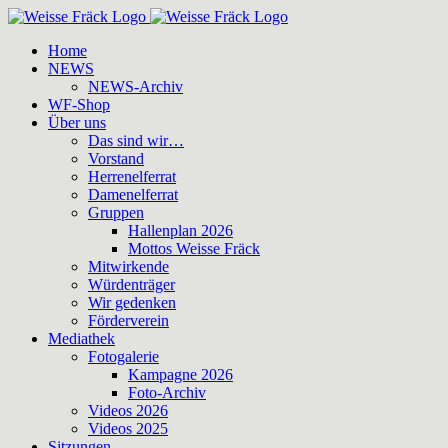
Zum
Inhalt
Home
springen
NEWS
NEWS-Archiv
WF-Shop
Über uns
Das sind wir…
Vorstand
Herrenelferrat
Damenelferrat
Gruppen
Hallenplan 2026
Mottos Weisse Fräck
Mitwirkende
Würdenträger
Wir gedenken
Förderverein
Mediathek
Fotogalerie
Kampagne 2026
Foto-Archiv
Videos 2026
Videos 2025
Sitzungen