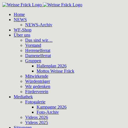
Zum
Inhalt
Home
springen
NEWS
NEWS-Archiv
WF-Shop
Über uns
Das sind wir…
Vorstand
Herrenelferrat
Damenelferrat
Gruppen
Hallenplan 2026
Mottos Weisse Fräck
Mitwirkende
Würdenträger
Wir gedenken
Förderverein
Mediathek
Fotogalerie
Kampagne 2026
Foto-Archiv
Videos 2026
Videos 2025
Sitzungen