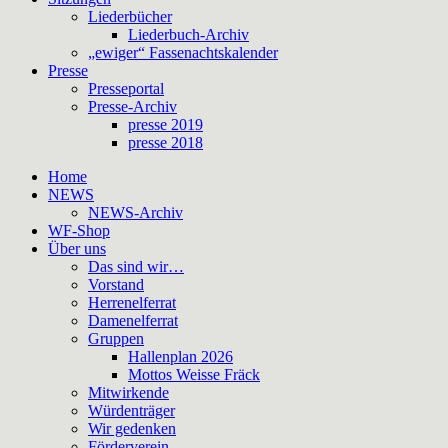
Liederbücher
Liederbuch-Archiv
„ewiger“ Fassenachtskalender
Presse
Presseportal
Presse-Archiv
presse 2019
presse 2018
Home
NEWS
NEWS-Archiv
WF-Shop
Über uns
Das sind wir…
Vorstand
Herrenelferrat
Damenelferrat
Gruppen
Hallenplan 2026
Mottos Weisse Fräck
Mitwirkende
Würdenträger
Wir gedenken
Förderverein