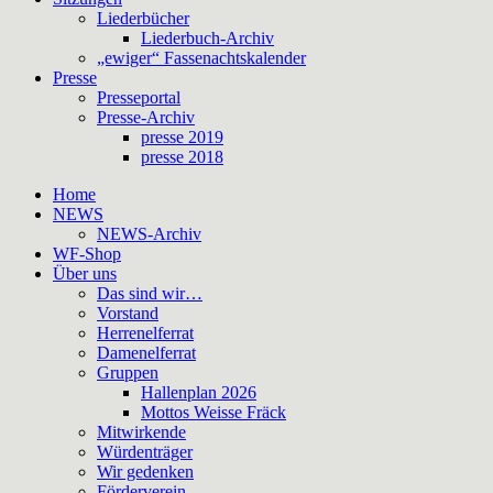
Liederbücher
Liederbuch-Archiv
„ewiger“ Fassenachtskalender
Presse
Presseportal
Presse-Archiv
presse 2019
presse 2018
Home
NEWS
NEWS-Archiv
WF-Shop
Über uns
Das sind wir…
Vorstand
Herrenelferrat
Damenelferrat
Gruppen
Hallenplan 2026
Mottos Weisse Fräck
Mitwirkende
Würdenträger
Wir gedenken
Förderverein