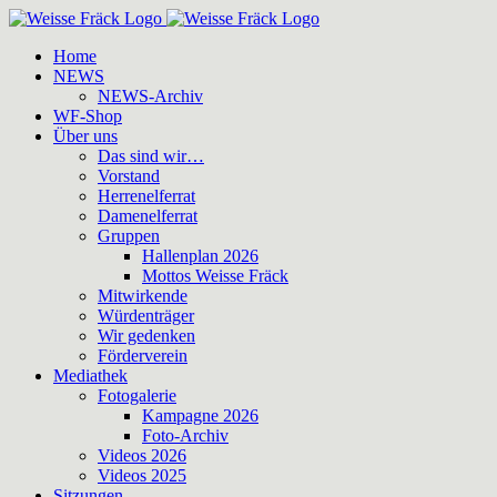
Zum
Inhalt
Home
springen
NEWS
NEWS-Archiv
WF-Shop
Über uns
Das sind wir…
Vorstand
Herrenelferrat
Damenelferrat
Gruppen
Hallenplan 2026
Mottos Weisse Fräck
Mitwirkende
Würdenträger
Wir gedenken
Förderverein
Mediathek
Fotogalerie
Kampagne 2026
Foto-Archiv
Videos 2026
Videos 2025
Sitzungen