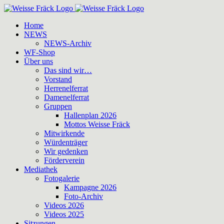
Zum
Inhalt
Home
springen
NEWS
NEWS-Archiv
WF-Shop
Über uns
Das sind wir…
Vorstand
Herrenelferrat
Damenelferrat
Gruppen
Hallenplan 2026
Mottos Weisse Fräck
Mitwirkende
Würdenträger
Wir gedenken
Förderverein
Mediathek
Fotogalerie
Kampagne 2026
Foto-Archiv
Videos 2026
Videos 2025
Sitzungen