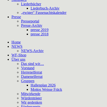
Liederbücher
Liederbuch-Archiv
„ewiger“ Fassenachtskalender
Presse
Presseportal
Presse-Archiv
presse 2019
presse 2018
Home
NEWS
NEWS-Archiv
WF-Shop
Über uns
Das sind wir…
Vorstand
Herrenelferrat
Damenelferrat
Gruppen
Hallenplan 2026
Mottos Weisse Fräck
Mitwirkende
Würdenträger
Wir gedenken
Förderverein