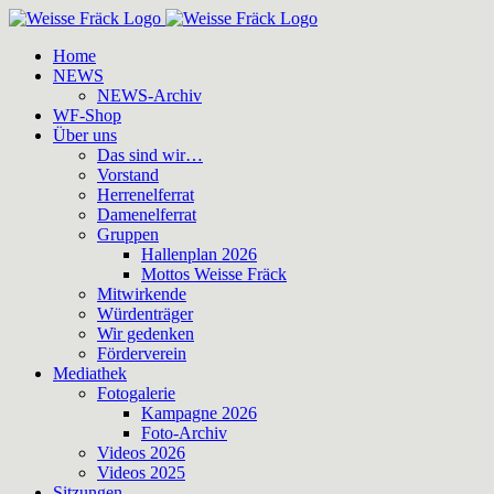
Zum
Inhalt
Home
springen
NEWS
NEWS-Archiv
WF-Shop
Über uns
Das sind wir…
Vorstand
Herrenelferrat
Damenelferrat
Gruppen
Hallenplan 2026
Mottos Weisse Fräck
Mitwirkende
Würdenträger
Wir gedenken
Förderverein
Mediathek
Fotogalerie
Kampagne 2026
Foto-Archiv
Videos 2026
Videos 2025
Sitzungen