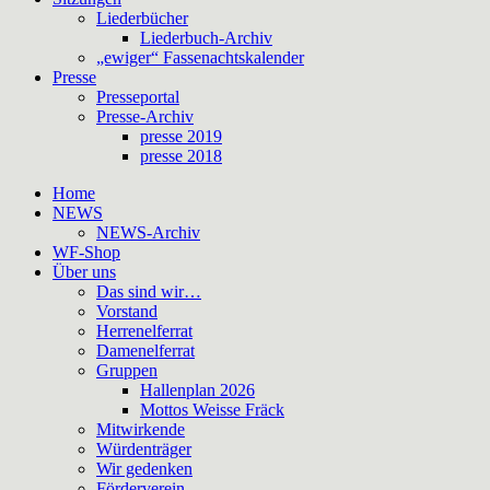
Liederbücher
Liederbuch-Archiv
„ewiger“ Fassenachtskalender
Presse
Presseportal
Presse-Archiv
presse 2019
presse 2018
Home
NEWS
NEWS-Archiv
WF-Shop
Über uns
Das sind wir…
Vorstand
Herrenelferrat
Damenelferrat
Gruppen
Hallenplan 2026
Mottos Weisse Fräck
Mitwirkende
Würdenträger
Wir gedenken
Förderverein