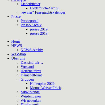
Liederbücher
Liederbuch-Archiv
„ewiger“ Fassenachtskalender
Presse
Presseportal
Presse-Archiv
presse 2019
presse 2018
Home
NEWS
NEWS-Archiv
WF-Shop
Über uns
Das sind wir…
Vorstand
Herrenelferrat
Damenelferrat
Gruppen
Hallenplan 2026
Mottos Weisse Fräck
Mitwirkende
Würdenträger
Wir gedenken
Förderverein