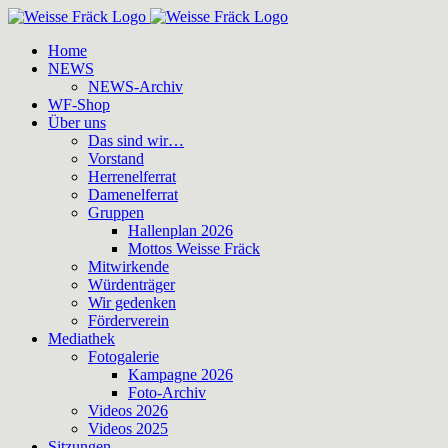
Zum
Inhalt
Home
springen
NEWS
NEWS-Archiv
WF-Shop
Über uns
Das sind wir…
Vorstand
Herrenelferrat
Damenelferrat
Gruppen
Hallenplan 2026
Mottos Weisse Fräck
Mitwirkende
Würdenträger
Wir gedenken
Förderverein
Mediathek
Fotogalerie
Kampagne 2026
Foto-Archiv
Videos 2026
Videos 2025
Sitzungen