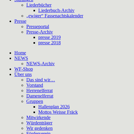
Liederbücher
Liederbuch-Archiv
„ewiger“ Fassenachtskalender
Presse
Presseportal
Presse-Archiv
presse 2019
presse 2018
Home
NEWS
NEWS-Archiv
WF-Shop
Über uns
Das sind wir…
Vorstand
Herrenelferrat
Damenelferrat
Gruppen
Hallenplan 2026
Mottos Weisse Fräck
Mitwirkende
Würdenträger
Wir gedenken
Förderverein