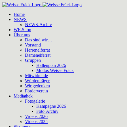
Zum
Inhalt
Home
springen
NEWS
NEWS-Archiv
WF-Shop
Über uns
Das sind wir…
Vorstand
Herrenelferrat
Damenelferrat
Gruppen
Hallenplan 2026
Mottos Weisse Fräck
Mitwirkende
Würdenträger
Wir gedenken
Förderverein
Mediathek
Fotogalerie
Kampagne 2026
Foto-Archiv
Videos 2026
Videos 2025
Sitzungen