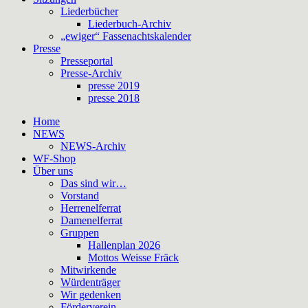
Liederbücher
Liederbuch-Archiv
„ewiger“ Fassenachtskalender
Presse
Presseportal
Presse-Archiv
presse 2019
presse 2018
Home
NEWS
NEWS-Archiv
WF-Shop
Über uns
Das sind wir…
Vorstand
Herrenelferrat
Damenelferrat
Gruppen
Hallenplan 2026
Mottos Weisse Fräck
Mitwirkende
Würdenträger
Wir gedenken
Förderverein