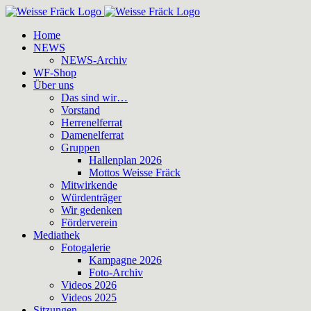
Zum
Inhalt
Home
springen
NEWS
NEWS-Archiv
WF-Shop
Über uns
Das sind wir…
Vorstand
Herrenelferrat
Damenelferrat
Gruppen
Hallenplan 2026
Mottos Weisse Fräck
Mitwirkende
Würdenträger
Wir gedenken
Förderverein
Mediathek
Fotogalerie
Kampagne 2026
Foto-Archiv
Videos 2026
Videos 2025
Sitzungen